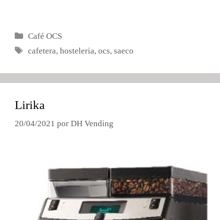
Categorías
Café OCS
Etiquetas
cafetera
,
hosteleria
,
ocs
,
saeco
Lirika
20/04/2021
por
DH Vending