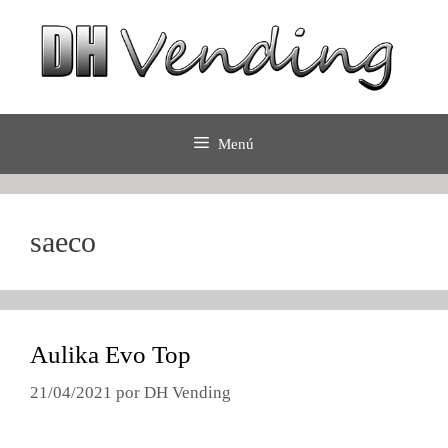
Saltar
al
contenido
Menú
saeco
Aulika Evo Top
21/04/2021
por
DH Vending