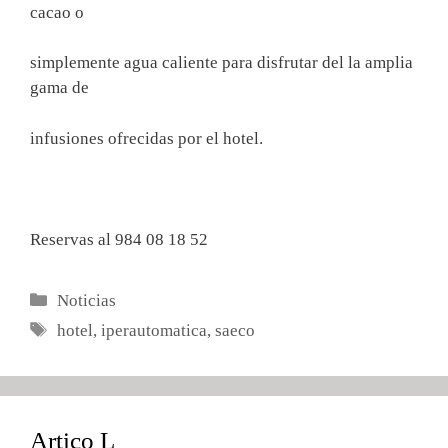
cacao o
simplemente agua caliente para disfrutar del la amplia
gama de
infusiones ofrecidas por el hotel.
Reservas al 984 08 18 52
Categorías
Noticias
Etiquetas
hotel
,
iperautomatica
,
saeco
Artico L