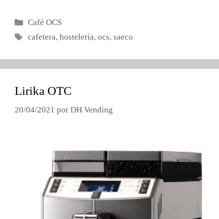
Categorías
Café OCS
Etiquetas
cafetera
,
hosteleria
,
ocs
,
saeco
Lirika OTC
20/04/2021
por
DH Vending