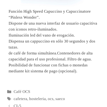
Función High Speed Capuccino y Capuccinatore
“Pinless Wonder”.
Dispone de una nueva interfaz de usuario capacitiva
con iconos retro-iluminados.
Iluminación led del vano de erogación.
Dispensa un cappuccino en sólo 30 segundos y dos
tazas.
de café de forma simultánea.Contenedores de alta
capacidad para el uso profesional. Filtro de agua.
Posibilidad de funcionar con fichas o monedas
mediante kit sistema de pago (opcional).
Categorías
Café OCS
Etiquetas
cafetera
,
hosteleria
,
ocs
,
saeco
CI-5