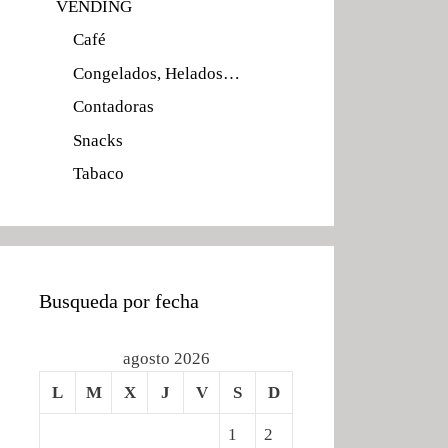
VENDING
Café
Congelados, Helados…
Contadoras
Snacks
Tabaco
Busqueda por fecha
agosto 2026
L
M
X
J
V
S
D
1
2