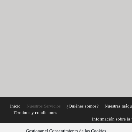
Inicio
Nuestros Servicios
¿Quiénes somos?
Nuestras máqu
Términos y condiciones
Información sobre la 
con
Gestionar el Consentimiento de las Cookies
DH Vending, C/ Calderón de la Barca S/N, C.