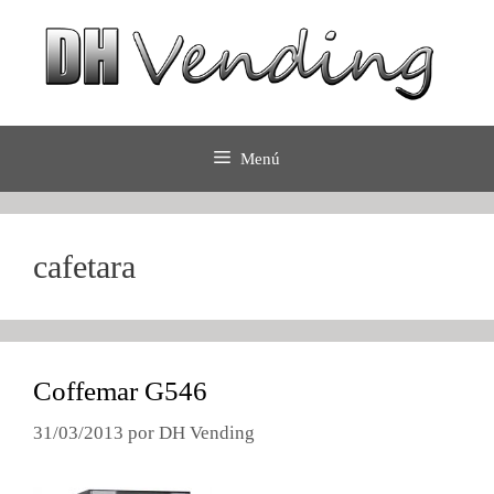
Saltar
al
contenido
Menú
cafetara
Coffemar G546
31/03/2013
por
DH Vending