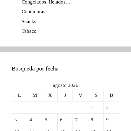
Congelados, Helados…
Contadoras
Snacks
Tabaco
Busqueda por fecha
agosto 2026
L
M
X
J
V
S
D
1
2
3
4
5
6
7
8
9