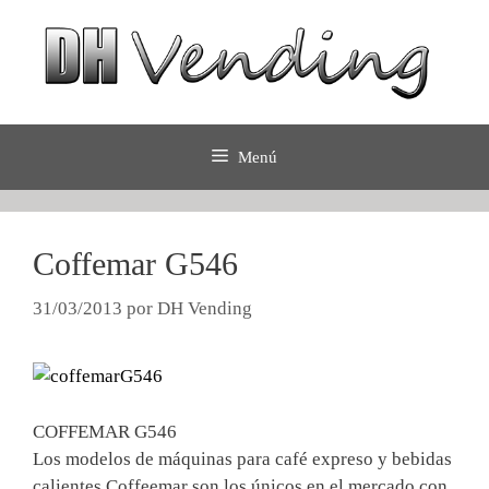
Saltar
al
contenido
Menú
Coffemar G546
31/03/2013
por
DH Vending
COFFEMAR G546
Los modelos de máquinas para café expreso y bebidas
calientes Coffeemar son los únicos en el mercado con