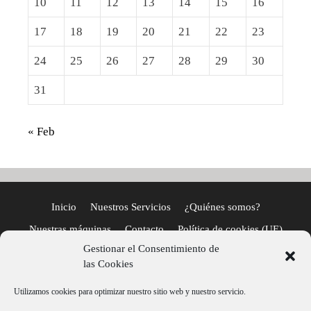
10
11
12
13
14
15
16
17
18
19
20
21
22
23
24
25
26
27
28
29
30
31
« Feb
Inicio
Nuestros Servicios
¿Quiénes somos?
Nuestras máquinas
Contacto
Política de cookies (UE)
Gestionar el Consentimiento de
Términos y condiciones
las Cookies
Información sobre la tienda
Utilizamos cookies para optimizar nuestro sitio web y nuestro servicio.
DH Vending, C/ Calderón de la Barca S/N, C.C. Opción 33204 –