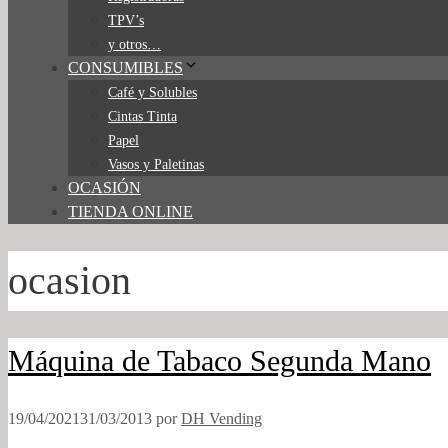
TPV’s
y otros…
CONSUMIBLES
Café y Solubles
Cintas Tinta
Papel
Vasos y Paletinas
OCASIÓN
TIENDA ONLINE
ocasion
Máquina de Tabaco Segunda Mano
19/04/2021
31/03/2013
por
DH Vending