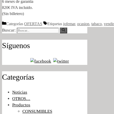
6 meses de garantía
820€ IVA incluido.
(Sin billetero)
Categorías
OFERTAS
Etiquetas
jofemar
,
ocasion
,
tabaco
,
vendi
Buscar:
Síguenos
Categorías
Noticias
OTROS…
Productos
CONSUMIBLES