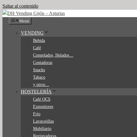
Saltar al contenido
Menú
VENDING
Bebida
Café
Congelados, Helados…
Contadoras
Snacks
Tabaco
y otros…
HOSTELERÍA
Café OCS
Expositores
Frío
Lavavajillas
Mobiliario
Registradoras