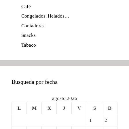
Café
Congelados, Helados…
Contadoras
Snacks
Tabaco
Busqueda por fecha
agosto 2026
L
M
X
J
V
S
D
1
2