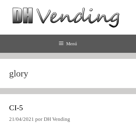
Saltar
al
contenido
Menú
glory
CI-5
21/04/2021
por
DH Vending