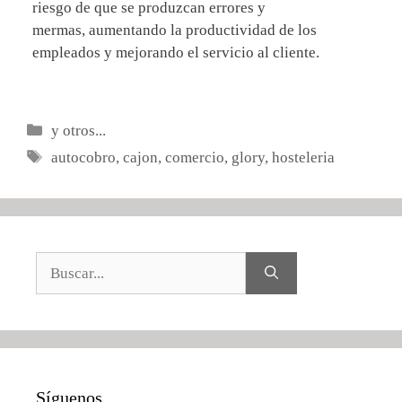
riesgo de que se produzcan errores y
mermas, aumentando la productividad de los
empleados y mejorando el servicio al cliente.
Categorías
y otros...
Etiquetas
autocobro
,
cajon
,
comercio
,
glory
,
hosteleria
Buscar:
Síguenos