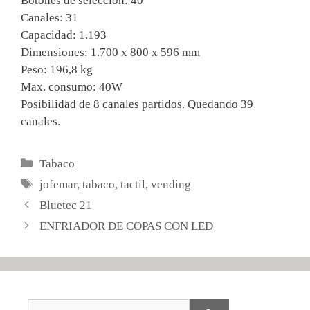
Botones de selección: 40
Canales: 31
Capacidad: 1.193
Dimensiones: 1.700 x 800 x 596 mm
Peso: 196,8 kg
Max. consumo: 40W
Posibilidad de 8 canales partidos. Quedando 39
canales.
Categorías
Tabaco
Etiquetas
jofemar
,
tabaco
,
tactil
,
vending
Bluetec 21
ENFRIADOR DE COPAS CON LED
Buscar: